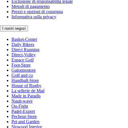
Esclusione di responsabilità legale
Metodi di pagamento
Prezzi e opzioni di consegna
Informativa sulla privacy
I nostri negozi
Basket-Center
Daily Bikers
Direct Running
Direct-Volley
Espace Golf
Foot-Store
Galoppostore
Golf and co
Handball-Store
House of Rugby
La sellerie de Maé
Made in Paradis
Nauti-wave
On-Fight
Padel-Expert
Pecheur-Store
Pet and Garden
Slowood Interior