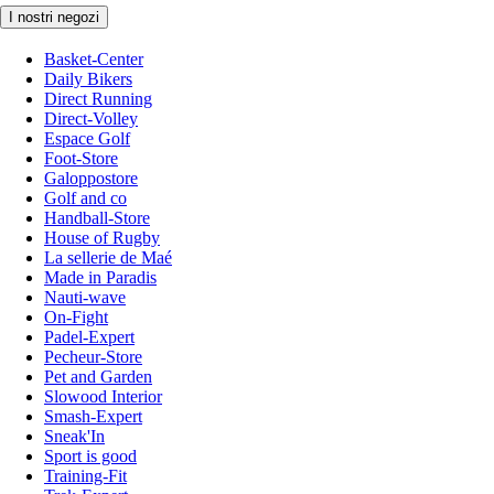
I nostri negozi
Basket-Center
Daily Bikers
Direct Running
Direct-Volley
Espace Golf
Foot-Store
Galoppostore
Golf and co
Handball-Store
House of Rugby
La sellerie de Maé
Made in Paradis
Nauti-wave
On-Fight
Padel-Expert
Pecheur-Store
Pet and Garden
Slowood Interior
Smash-Expert
Sneak'In
Sport is good
Training-Fit