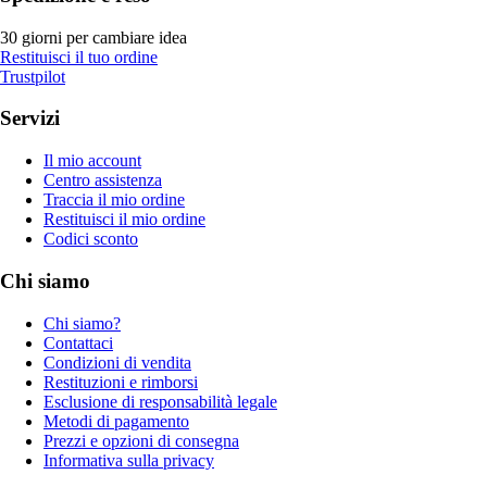
30 giorni per cambiare idea
Restituisci il tuo ordine
Trustpilot
Servizi
Il mio account
Centro assistenza
Traccia il mio ordine
Restituisci il mio ordine
Codici sconto
Chi siamo
Chi siamo?
Contattaci
Condizioni di vendita
Restituzioni e rimborsi
Esclusione di responsabilità legale
Metodi di pagamento
Prezzi e opzioni di consegna
Informativa sulla privacy