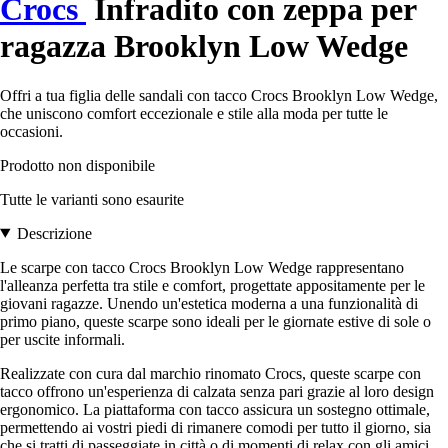
Crocs
Infradito con zeppa per
ragazza Brooklyn Low Wedge
Offri a tua figlia delle sandali con tacco Crocs Brooklyn Low Wedge,
che uniscono comfort eccezionale e stile alla moda per tutte le
occasioni.
Prodotto non disponibile
Tutte le varianti sono esaurite
Descrizione
Le scarpe con tacco Crocs Brooklyn Low Wedge rappresentano
l'alleanza perfetta tra stile e comfort, progettate appositamente per le
giovani ragazze. Unendo un'estetica moderna a una funzionalità di
primo piano, queste scarpe sono ideali per le giornate estive di sole o
per uscite informali.
Realizzate con cura dal marchio rinomato Crocs, queste scarpe con
tacco offrono un'esperienza di calzata senza pari grazie al loro design
ergonomico. La piattaforma con tacco assicura un sostegno ottimale,
permettendo ai vostri piedi di rimanere comodi per tutto il giorno, sia
che si tratti di passeggiate in città o di momenti di relax con gli amici.