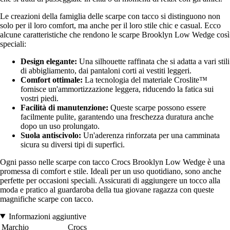
Le creazioni della famiglia delle scarpe con tacco si distinguono non
solo per il loro comfort, ma anche per il loro stile chic e casual. Ecco
alcune caratteristiche che rendono le scarpe Brooklyn Low Wedge così
speciali:
Design elegante:
Una silhouette raffinata che si adatta a vari stili
di abbigliamento, dai pantaloni corti ai vestiti leggeri.
Comfort ottimale:
La tecnologia del materiale Croslite™
fornisce un'ammortizzazione leggera, riducendo la fatica sui
vostri piedi.
Facilità di manutenzione:
Queste scarpe possono essere
facilmente pulite, garantendo una freschezza duratura anche
dopo un uso prolungato.
Suola antiscivolo:
Un'aderenza rinforzata per una camminata
sicura su diversi tipi di superfici.
Ogni passo nelle scarpe con tacco Crocs Brooklyn Low Wedge è una
promessa di comfort e stile. Ideali per un uso quotidiano, sono anche
perfette per occasioni speciali. Assicurati di aggiungere un tocco alla
moda e pratico al guardaroba della tua giovane ragazza con queste
magnifiche scarpe con tacco.
Informazioni aggiuntive
Marchio
Crocs