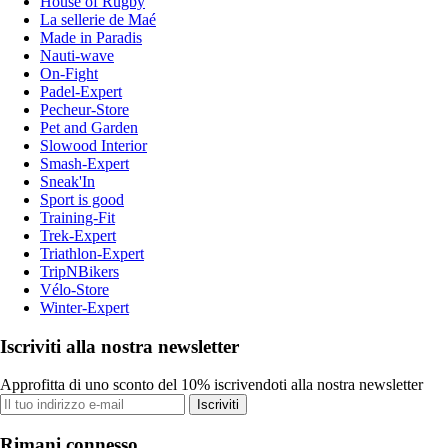
House of Rugby
La sellerie de Maé
Made in Paradis
Nauti-wave
On-Fight
Padel-Expert
Pecheur-Store
Pet and Garden
Slowood Interior
Smash-Expert
Sneak'In
Sport is good
Training-Fit
Trek-Expert
Triathlon-Expert
TripNBikers
Vélo-Store
Winter-Expert
Iscriviti alla nostra newsletter
Approfitta di uno sconto del 10% iscrivendoti alla nostra newsletter
Iscriviti
Rimani connesso