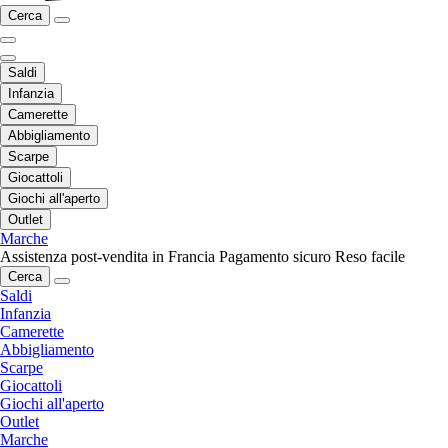
Cerca
Saldi
Infanzia
Camerette
Abbigliamento
Scarpe
Giocattoli
Giochi all'aperto
Outlet
Marche
Assistenza post-vendita in Francia
Pagamento sicuro
Reso facile
Cerca
Saldi
Infanzia
Camerette
Abbigliamento
Scarpe
Giocattoli
Giochi all'aperto
Outlet
Marche