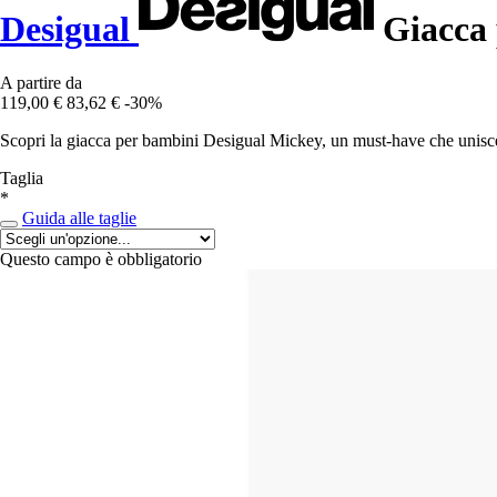
Desigual
Giacca 
A partire da
119,00 €
83,62 €
-30%
Scopri la giacca per bambini Desigual Mickey, un must-have che unisce 
Taglia
*
Guida alle taglie
Questo campo è obbligatorio