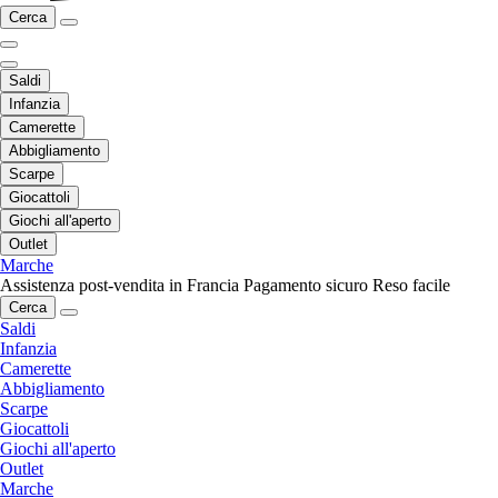
Cerca
Saldi
Infanzia
Camerette
Abbigliamento
Scarpe
Giocattoli
Giochi all'aperto
Outlet
Marche
Assistenza post-vendita in Francia
Pagamento sicuro
Reso facile
Cerca
Saldi
Infanzia
Camerette
Abbigliamento
Scarpe
Giocattoli
Giochi all'aperto
Outlet
Marche