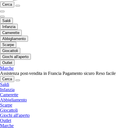
Cerca
Saldi
Infanzia
Camerette
Abbigliamento
Scarpe
Giocattoli
Giochi all'aperto
Outlet
Marche
Assistenza post-vendita in Francia
Pagamento sicuro
Reso facile
Cerca
Saldi
Infanzia
Camerette
Abbigliamento
Scarpe
Giocattoli
Giochi all'aperto
Outlet
Marche