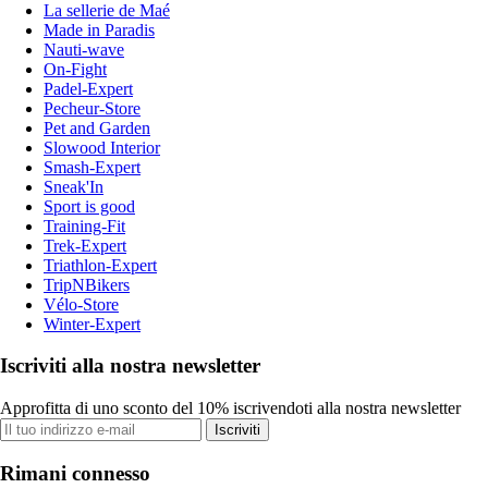
La sellerie de Maé
Made in Paradis
Nauti-wave
On-Fight
Padel-Expert
Pecheur-Store
Pet and Garden
Slowood Interior
Smash-Expert
Sneak'In
Sport is good
Training-Fit
Trek-Expert
Triathlon-Expert
TripNBikers
Vélo-Store
Winter-Expert
Iscriviti alla nostra newsletter
Approfitta di uno sconto del 10% iscrivendoti alla nostra newsletter
Iscriviti
Rimani connesso