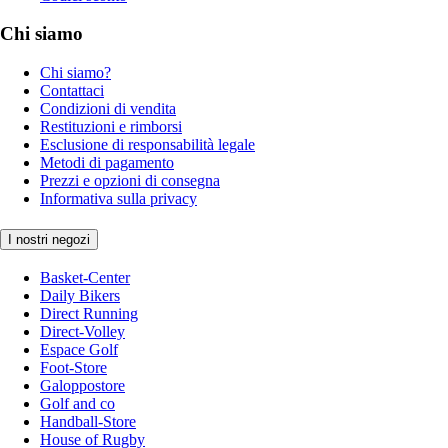
Chi siamo
Chi siamo?
Contattaci
Condizioni di vendita
Restituzioni e rimborsi
Esclusione di responsabilità legale
Metodi di pagamento
Prezzi e opzioni di consegna
Informativa sulla privacy
I nostri negozi
Basket-Center
Daily Bikers
Direct Running
Direct-Volley
Espace Golf
Foot-Store
Galoppostore
Golf and co
Handball-Store
House of Rugby