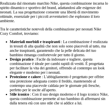
Realizzata dal rinomato marchio Nike, questa combinazione incarna lo
spirito dinamico e sportivo del brand, adattandosi alle esigenze dei
neonati. La sua progettazione consente una libertà di movimento
ottimale, essenziale per i piccoli avventurieri che esplorano il loro
ambiente.
Tra le caratteristiche notevoli della combinazione per neonati Nike
Cozy Comfort, troviamo:
Materiali morbidi e traspiranti
: La combinazione è realizzata
in tessuti di alta qualità che non solo sono piacevoli al tatto, ma
anche traspiranti, garantendo che la pelle delicata del tuo
bambino rimanga confortevole per tutto il giorno.
Design pratico
: Facile da indossare e togliere, questa
combinazione è ideale per cambi rapidi di vestiti. È progettata
per facilitare la vita dei genitori, offrendo al contempo un look
elegante e moderno per i neonati.
Protezione e calore
: L'abbigliamento è progettato per offrire
una protezione adeguata contro il freddo, mantenendo al
contempo una piacevole caldaia per le giornate più fresche,
perfetto per le uscite all'aperto.
Stile iconico
: Con il suo design moderno e il logo iconico Nike,
questa combinazione permette al tuo bambino di affermarsi sin
dalla tenera età con uno stile che si addice a lui.