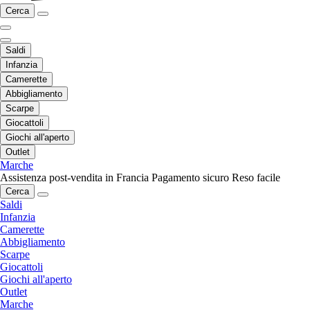
Cerca
Saldi
Infanzia
Camerette
Abbigliamento
Scarpe
Giocattoli
Giochi all'aperto
Outlet
Marche
Assistenza post-vendita in Francia
Pagamento sicuro
Reso facile
Cerca
Saldi
Infanzia
Camerette
Abbigliamento
Scarpe
Giocattoli
Giochi all'aperto
Outlet
Marche