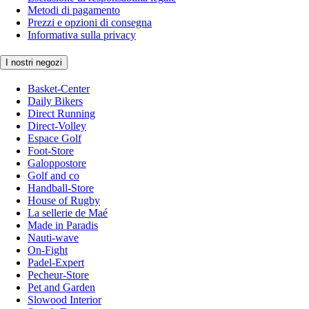
Metodi di pagamento
Prezzi e opzioni di consegna
Informativa sulla privacy
I nostri negozi
Basket-Center
Daily Bikers
Direct Running
Direct-Volley
Espace Golf
Foot-Store
Galoppostore
Golf and co
Handball-Store
House of Rugby
La sellerie de Maé
Made in Paradis
Nauti-wave
On-Fight
Padel-Expert
Pecheur-Store
Pet and Garden
Slowood Interior