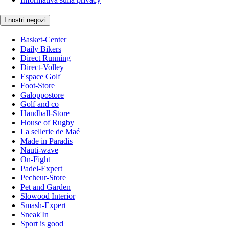
I nostri negozi
Basket-Center
Daily Bikers
Direct Running
Direct-Volley
Espace Golf
Foot-Store
Galoppostore
Golf and co
Handball-Store
House of Rugby
La sellerie de Maé
Made in Paradis
Nauti-wave
On-Fight
Padel-Expert
Pecheur-Store
Pet and Garden
Slowood Interior
Smash-Expert
Sneak'In
Sport is good