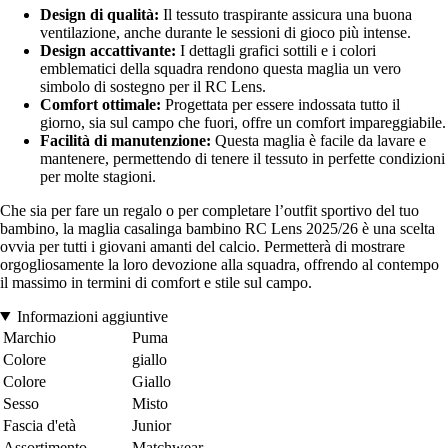
Design di qualità:
Il tessuto traspirante assicura una buona
ventilazione, anche durante le sessioni di gioco più intense.
Design accattivante:
I dettagli grafici sottili e i colori
emblematici della squadra rendono questa maglia un vero
simbolo di sostegno per il RC Lens.
Comfort ottimale:
Progettata per essere indossata tutto il
giorno, sia sul campo che fuori, offre un comfort impareggiabile.
Facilità di manutenzione:
Questa maglia è facile da lavare e
mantenere, permettendo di tenere il tessuto in perfette condizioni
per molte stagioni.
Che sia per fare un regalo o per completare l’outfit sportivo del tuo
bambino, la maglia casalinga bambino RC Lens 2025/26 è una scelta
ovvia per tutti i giovani amanti del calcio. Permetterà di mostrare
orgogliosamente la loro devozione alla squadra, offrendo al contempo
il massimo in termini di comfort e stile sul campo.
Informazioni aggiuntive
Marchio
Puma
Colore
giallo
Colore
Giallo
Sesso
Misto
Fascia d'età
Junior
Assortimento
Matchwear