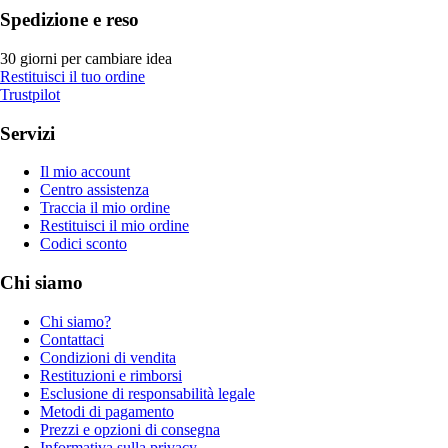
Spedizione e reso
30 giorni per cambiare idea
Restituisci il tuo ordine
Trustpilot
Servizi
Il mio account
Centro assistenza
Traccia il mio ordine
Restituisci il mio ordine
Codici sconto
Chi siamo
Chi siamo?
Contattaci
Condizioni di vendita
Restituzioni e rimborsi
Esclusione di responsabilità legale
Metodi di pagamento
Prezzi e opzioni di consegna
Informativa sulla privacy