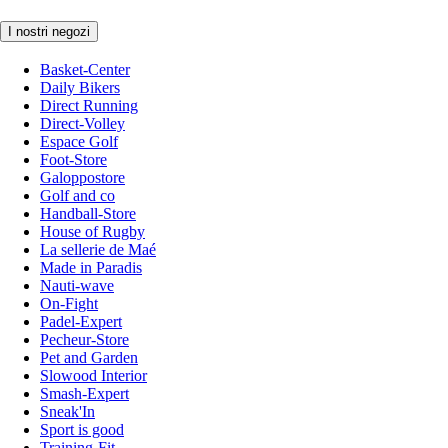
I nostri negozi
Basket-Center
Daily Bikers
Direct Running
Direct-Volley
Espace Golf
Foot-Store
Galoppostore
Golf and co
Handball-Store
House of Rugby
La sellerie de Maé
Made in Paradis
Nauti-wave
On-Fight
Padel-Expert
Pecheur-Store
Pet and Garden
Slowood Interior
Smash-Expert
Sneak'In
Sport is good
Training-Fit