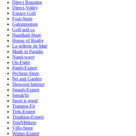
Direct Running
Direct-Volley
Espace Golf
Foot-Store
Galoppostore
Golf and co
Handball-Store
House of Rugby
La sellerie de Maé
Made in Paradis
Nauti-wave
On-Fight
Padel-Expert
Pecheur-Store
Pet and Garden
Slowood Interior
Smash-Expert
Sneak'In
Sport is good
Training-Fit
Trek-Expert
Triathlon-Expert
TripNBikers
Vélo-Store
Winter-Expert