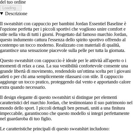
del tuo ordine
Loading...
Descrizione
Il sweatshirt con cappuccio per bambini Jordan Essentiel Baseline è
l'opzione perfetta per i piccoli sportivi che vogliono unire comfort e
stile nella vita di tutti i giorni. Progettato dal famoso marchio Jordan,
questo indumento cattura l'essenza dello spirito sportivo offrendo al
contempo un tocco moderno. Realizzato con materiali di qualità,
garantisce una sensazione piacevole sulla pelle per tutta la giornata.
Questo sweatshirt con cappuccio è ideale per le attività all'aperto o i
momenti di relax a casa. La sua vestibilità confortevole consente una
grande libertà di movimento, rendendolo un'ottima scelta per i giovani
atleti o per chi ama semplicemente rilassarsi con stile. Il cappuccio
aggiunge un tocco pratico, proteggendo dal vento e apportando calore
extra quando necessario.
Il design elegante di questo sweatshirt si distingue per elementi
caratteristici del marchio Jordan, che testimoniano il suo patrimonio nel
mondo dello sport. I piccoli dettagli ben pensati, uniti a una finitura
impeccabile, garantiscono che questo modello si integri perfettamente
nel guardaroba di tuo figlio.
Le caratteristiche principali di questo sweatshirt includono: