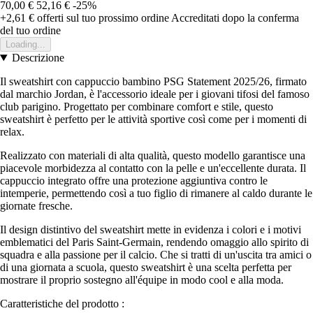
70,00 €
52,16 €
-25%
+2,61 €
offerti sul tuo prossimo ordine
Accreditati dopo la conferma
del tuo ordine
Loading...
Descrizione
Il sweatshirt con cappuccio bambino PSG Statement 2025/26, firmato
dal marchio Jordan, è l'accessorio ideale per i giovani tifosi del famoso
club parigino. Progettato per combinare comfort e stile, questo
sweatshirt è perfetto per le attività sportive così come per i momenti di
relax.
Realizzato con materiali di alta qualità, questo modello garantisce una
piacevole morbidezza al contatto con la pelle e un'eccellente durata. Il
cappuccio integrato offre una protezione aggiuntiva contro le
intemperie, permettendo così a tuo figlio di rimanere al caldo durante le
giornate fresche.
Il design distintivo del sweatshirt mette in evidenza i colori e i motivi
emblematici del Paris Saint-Germain, rendendo omaggio allo spirito di
squadra e alla passione per il calcio. Che si tratti di un'uscita tra amici o
di una giornata a scuola, questo sweatshirt è una scelta perfetta per
mostrare il proprio sostegno all'équipe in modo cool e alla moda.
Caratteristiche del prodotto :