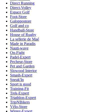
Direct Running
Direct-Volley
Espace Golf
Foot-Store
Galoppostore
Golf and co
Handball-Store
House of Rugby
La sellerie de Maé
Made in Paradis
Nauti-wave
On-Fight
Padel-Expert
Pecheur-Store
Pet and Garden
Slowood Interior
Smash-Expert
Sneak'In
Sport is good
Training-Fit
Trek-Expert
Triathlon-Expert
TripNBikers
Vélo-Store
Winter-Expert