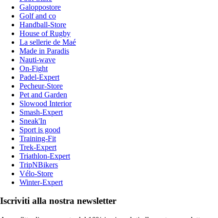
Galoppostore
Golf and co
Handball-Store
House of Rugby
La sellerie de Maé
Made in Paradis
Nauti-wave
On-Fight
Padel-Expert
Pecheur-Store
Pet and Garden
Slowood Interior
Smash-Expert
Sneak'In
Sport is good
Training-Fit
Trek-Expert
Triathlon-Expert
TripNBikers
Vélo-Store
Winter-Expert
Iscriviti alla nostra newsletter