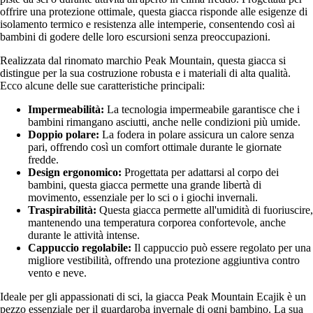
offrire una protezione ottimale, questa giacca risponde alle esigenze di
isolamento termico e resistenza alle intemperie, consentendo così ai
bambini di godere delle loro escursioni senza preoccupazioni.
Realizzata dal rinomato marchio Peak Mountain, questa giacca si
distingue per la sua costruzione robusta e i materiali di alta qualità.
Ecco alcune delle sue caratteristiche principali:
Impermeabilità:
La tecnologia impermeabile garantisce che i
bambini rimangano asciutti, anche nelle condizioni più umide.
Doppio polare:
La fodera in polare assicura un calore senza
pari, offrendo così un comfort ottimale durante le giornate
fredde.
Design ergonomico:
Progettata per adattarsi al corpo dei
bambini, questa giacca permette una grande libertà di
movimento, essenziale per lo sci o i giochi invernali.
Traspirabilità:
Questa giacca permette all'umidità di fuoriuscire,
mantenendo una temperatura corporea confortevole, anche
durante le attività intense.
Cappuccio regolabile:
Il cappuccio può essere regolato per una
migliore vestibilità, offrendo una protezione aggiuntiva contro
vento e neve.
Ideale per gli appassionati di sci, la giacca Peak Mountain Ecajik è un
pezzo essenziale per il guardaroba invernale di ogni bambino. La sua