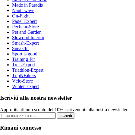
Made in Paradis
Nauti-wave
On-Fight
Padel-Expert
Pecheur-Store
Pet and Garden
Slowood Interior
Smash-Expert
Sneak'In
Sport is good
Training-Fit
Trek-Expert
Triathlon-Expert
TripNBikers
Vélo-Store
Winter-Expert
Iscriviti alla nostra newsletter
Approfitta di uno sconto del 10% iscrivendoti alla nostra newsletter
Iscriviti
Rimani connesso