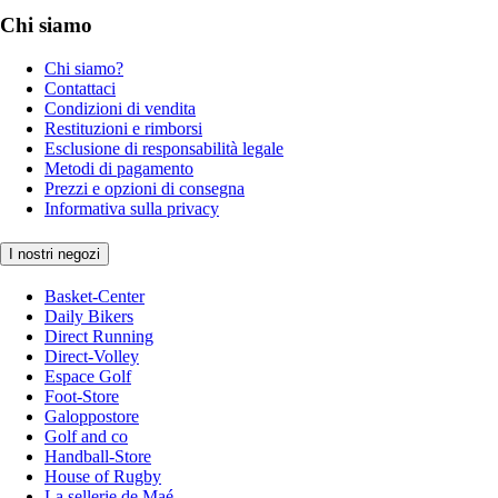
Chi siamo
Chi siamo?
Contattaci
Condizioni di vendita
Restituzioni e rimborsi
Esclusione di responsabilità legale
Metodi di pagamento
Prezzi e opzioni di consegna
Informativa sulla privacy
I nostri negozi
Basket-Center
Daily Bikers
Direct Running
Direct-Volley
Espace Golf
Foot-Store
Galoppostore
Golf and co
Handball-Store
House of Rugby
La sellerie de Maé