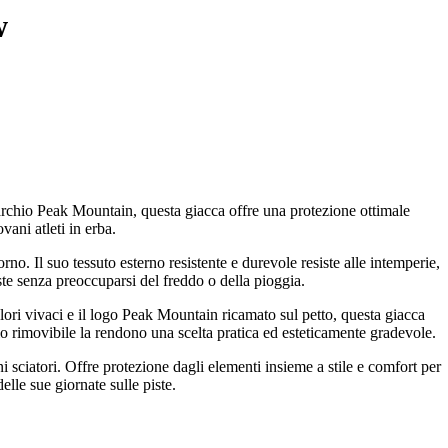
w
archio Peak Mountain, questa giacca offre una protezione ottimale
vani atleti in erba.
rno. Il suo tessuto esterno resistente e durevole resiste alle intemperie,
ste senza preoccuparsi del freddo o della pioggia.
ori vivaci e il logo Peak Mountain ricamato sul petto, questa giacca
uccio rimovibile la rendono una scelta pratica ed esteticamente gradevole.
sciatori. Offre protezione dagli elementi insieme a stile e comfort per
elle sue giornate sulle piste.