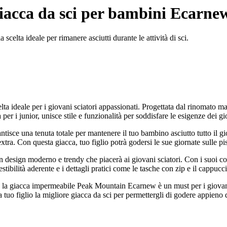
acca da sci per bambini Ecarne
lta ideale per rimanere asciutti durante le attività di sci.
 ideale per i giovani sciatori appassionati. Progettata dal rinomato m
per i junior, unisce stile e funzionalità per soddisfare le esigenze dei gio
tisce una tenuta totale per mantenere il tuo bambino asciutto tutto il gio
tra. Con questa giacca, tuo figlio potrà godersi le sue giornate sulle pi
 design moderno e trendy che piacerà ai giovani sciatori. Con i suoi col
a vestibilità aderente e i dettagli pratici come le tasche con zip e il capp
i, la giacca impermeabile Peak Mountain Ecarnew è un must per i giovani 
a tuo figlio la migliore giacca da sci per permettergli di godere appieno d