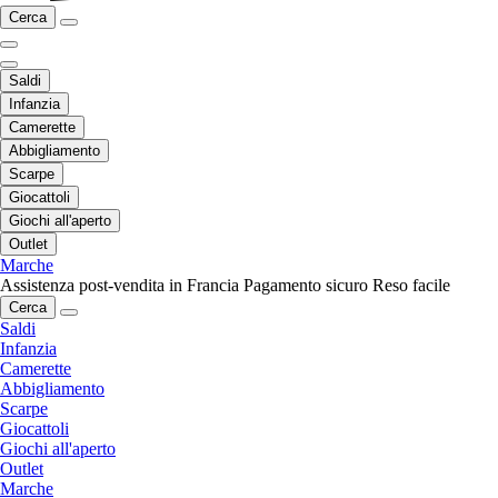
Cerca
Saldi
Infanzia
Camerette
Abbigliamento
Scarpe
Giocattoli
Giochi all'aperto
Outlet
Marche
Assistenza post-vendita in Francia
Pagamento sicuro
Reso facile
Cerca
Saldi
Infanzia
Camerette
Abbigliamento
Scarpe
Giocattoli
Giochi all'aperto
Outlet
Marche