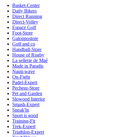
Basket-Center
Daily Bikers
Direct Running
Direct-Volley
Espace Golf
Foot-Store
Galoppostore
Golf and co
Handball-Store
House of Rugby
La sellerie de Maé
Made in Paradis
Nauti-wave
On-Fight
Padel-Expert
Pecheur-Store
Pet and Garden
Slowood Interior
Smash-Expert
Sneak'In
Sport is good
Training-Fit
Trek-Expert
Triathlon-Expert