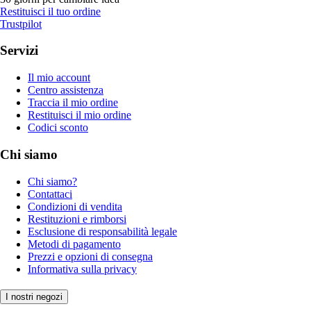
Restituisci il tuo ordine
Trustpilot
Servizi
Il mio account
Centro assistenza
Traccia il mio ordine
Restituisci il mio ordine
Codici sconto
Chi siamo
Chi siamo?
Contattaci
Condizioni di vendita
Restituzioni e rimborsi
Esclusione di responsabilità legale
Metodi di pagamento
Prezzi e opzioni di consegna
Informativa sulla privacy
I nostri negozi