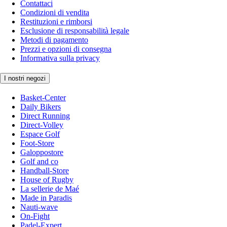
Contattaci
Condizioni di vendita
Restituzioni e rimborsi
Esclusione di responsabilità legale
Metodi di pagamento
Prezzi e opzioni di consegna
Informativa sulla privacy
I nostri negozi
Basket-Center
Daily Bikers
Direct Running
Direct-Volley
Espace Golf
Foot-Store
Galoppostore
Golf and co
Handball-Store
House of Rugby
La sellerie de Maé
Made in Paradis
Nauti-wave
On-Fight
Padel-Expert