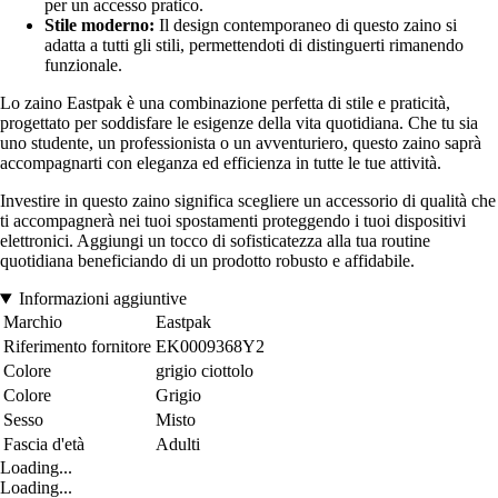
per un accesso pratico.
Stile moderno:
Il design contemporaneo di questo zaino si
adatta a tutti gli stili, permettendoti di distinguerti rimanendo
funzionale.
Lo zaino Eastpak è una combinazione perfetta di stile e praticità,
progettato per soddisfare le esigenze della vita quotidiana. Che tu sia
uno studente, un professionista o un avventuriero, questo zaino saprà
accompagnarti con eleganza ed efficienza in tutte le tue attività.
Investire in questo zaino significa scegliere un accessorio di qualità che
ti accompagnerà nei tuoi spostamenti proteggendo i tuoi dispositivi
elettronici. Aggiungi un tocco di sofisticatezza alla tua routine
quotidiana beneficiando di un prodotto robusto e affidabile.
Informazioni aggiuntive
Marchio
Eastpak
Riferimento fornitore
EK0009368Y2
Colore
grigio ciottolo
Colore
Grigio
Sesso
Misto
Fascia d'età
Adulti
Loading...
Loading...