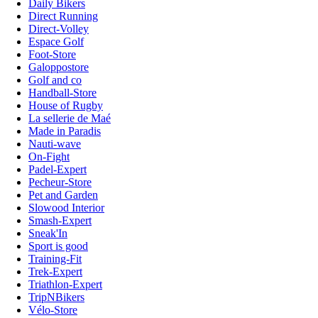
Daily Bikers
Direct Running
Direct-Volley
Espace Golf
Foot-Store
Galoppostore
Golf and co
Handball-Store
House of Rugby
La sellerie de Maé
Made in Paradis
Nauti-wave
On-Fight
Padel-Expert
Pecheur-Store
Pet and Garden
Slowood Interior
Smash-Expert
Sneak'In
Sport is good
Training-Fit
Trek-Expert
Triathlon-Expert
TripNBikers
Vélo-Store