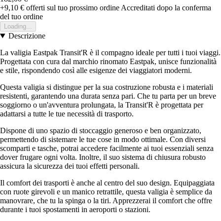
+9,10 €
offerti sul tuo prossimo ordine
Accreditati dopo la conferma
del tuo ordine
Loading...
Descrizione
La valigia Eastpak Transit'R è il compagno ideale per tutti i tuoi viaggi.
Progettata con cura dal marchio rinomato Eastpak, unisce funzionalità
e stile, rispondendo così alle esigenze dei viaggiatori moderni.
Questa valigia si distingue per la sua costruzione robusta e i materiali
resistenti, garantendo una durata senza pari. Che tu parta per un breve
soggiorno o un'avventura prolungata, la Transit'R è progettata per
adattarsi a tutte le tue necessità di trasporto.
Dispone di uno spazio di stoccaggio generoso e ben organizzato,
permettendo di sistemare le tue cose in modo ottimale. Con diversi
scomparti e tasche, potrai accedere facilmente ai tuoi essenziali senza
dover frugare ogni volta. Inoltre, il suo sistema di chiusura robusto
assicura la sicurezza dei tuoi effetti personali.
Il comfort dei trasporti è anche al centro del suo design. Equipaggiata
con ruote girevoli e un manico retrattile, questa valigia è semplice da
manovrare, che tu la spinga o la tiri. Apprezzerai il comfort che offre
durante i tuoi spostamenti in aeroporti o stazioni.