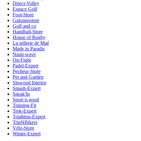
Direct-Volley
Espace Golf
Foot-Store
Galoppostore
Golf and co
Handball-Store
House of Rugby
La sellerie de Maé
Made in Paradis
Nauti-wave
On-Fight
Padel-Expert
Pecheur-Store
Pet and Garden
Slowood Interior
Smash-Expert
Sneak'In
Sport is good
Training-Fit
Trek-Expert
Triathlon-Expert
TripNBikers
Vélo-Store
Winter-Expert