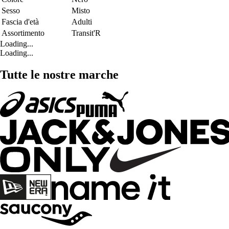
Sesso
Misto
Fascia d'età
Adulti
Assortimento
Transit'R
Loading...
Loading...
Tutte le nostre marche