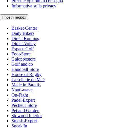
Prezzi e opzioni di consegna
Informativa sulla privacy
I nostri negozi
Basket-Center
Daily Bikers
Direct Running
Direct-Volley
Espace Golf
Foot-Store
Galoppostore
Golf and co
Handball-Store
House of Rugby
La sellerie de Maé
Made in Paradis
Nauti-wave
On-Fight
Padel-Expert
Pecheur-Store
Pet and Garden
Slowood Interior
Smash-Expert
Sneak'In