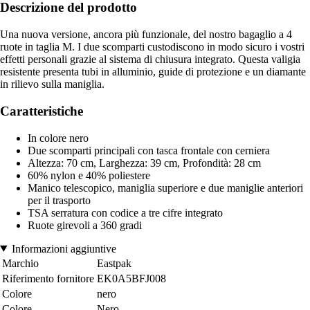
Descrizione del prodotto
Una nuova versione, ancora più funzionale, del nostro bagaglio a 4
ruote in taglia M. I due scomparti custodiscono in modo sicuro i vostri
effetti personali grazie al sistema di chiusura integrato. Questa valigia
resistente presenta tubi in alluminio, guide di protezione e un diamante
in rilievo sulla maniglia.
Caratteristiche
In colore nero
Due scomparti principali con tasca frontale con cerniera
Altezza: 70 cm, Larghezza: 39 cm, Profondità: 28 cm
60% nylon e 40% poliestere
Manico telescopico, maniglia superiore e due maniglie anteriori
per il trasporto
TSA serratura con codice a tre cifre integrato
Ruote girevoli a 360 gradi
Informazioni aggiuntive
Marchio
Eastpak
Riferimento fornitore
EK0A5BFJ008
Colore
nero
Colore
Nero