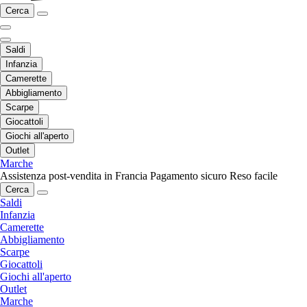
Cerca
Saldi
Infanzia
Camerette
Abbigliamento
Scarpe
Giocattoli
Giochi all'aperto
Outlet
Marche
Assistenza post-vendita in Francia
Pagamento sicuro
Reso facile
Cerca
Saldi
Infanzia
Camerette
Abbigliamento
Scarpe
Giocattoli
Giochi all'aperto
Outlet
Marche