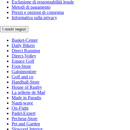
Esclusione di responsabilità legale
Metodi di pagamento
Prezzi e opzioni di consegna
Informativa sulla privacy
I nostri negozi
Basket-Center
Daily Bikers
Direct Running
Direct-Volley
Espace Golf
Foot-Store
Galoppostore
Golf and co
Handball-Store
House of Rugby
La sellerie de Maé
Made in Paradis
Nauti-wave
On-Fight
Padel-Expert
Pecheur-Store
Pet and Garden
Slowood Interior