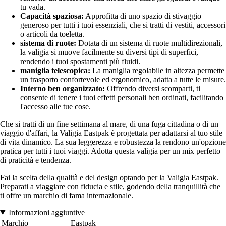
tu vada.
Capacità spaziosa:
Approfitta di uno spazio di stivaggio
generoso per tutti i tuoi essenziali, che si tratti di vestiti, accessori
o articoli da toeletta.
sistema di ruote:
Dotata di un sistema di ruote multidirezionali,
la valigia si muove facilmente su diversi tipi di superfici,
rendendo i tuoi spostamenti più fluidi.
maniglia telescopica:
La maniglia regolabile in altezza permette
un trasporto confortevole ed ergonomico, adatta a tutte le misure.
Interno ben organizzato:
Offrendo diversi scomparti, ti
consente di tenere i tuoi effetti personali ben ordinati, facilitando
l'accesso alle tue cose.
Che si tratti di un fine settimana al mare, di una fuga cittadina o di un
viaggio d'affari, la Valigia Eastpak è progettata per adattarsi al tuo stile
di vita dinamico. La sua leggerezza e robustezza la rendono un'opzione
pratica per tutti i tuoi viaggi. Adotta questa valigia per un mix perfetto
di praticità e tendenza.
Fai la scelta della qualità e del design optando per la Valigia Eastpak.
Preparati a viaggiare con fiducia e stile, godendo della tranquillità che
ti offre un marchio di fama internazionale.
Informazioni aggiuntive
Marchio
Eastpak