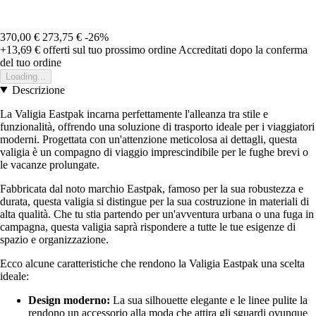
370,00 €
273,75 €
-26%
+13,69 €
offerti sul tuo prossimo ordine
Accreditati dopo la conferma
del tuo ordine
Loading...
Descrizione
La Valigia Eastpak incarna perfettamente l'alleanza tra stile e
funzionalità, offrendo una soluzione di trasporto ideale per i viaggiatori
moderni. Progettata con un'attenzione meticolosa ai dettagli, questa
valigia è un compagno di viaggio imprescindibile per le fughe brevi o
le vacanze prolungate.
Fabbricata dal noto marchio Eastpak, famoso per la sua robustezza e
durata, questa valigia si distingue per la sua costruzione in materiali di
alta qualità. Che tu stia partendo per un'avventura urbana o una fuga in
campagna, questa valigia saprà rispondere a tutte le tue esigenze di
spazio e organizzazione.
Ecco alcune caratteristiche che rendono la Valigia Eastpak una scelta
ideale:
Design moderno:
La sua silhouette elegante e le linee pulite la
rendono un accessorio alla moda che attira gli sguardi ovunque