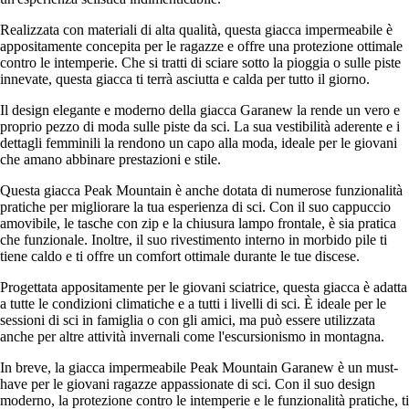
Realizzata con materiali di alta qualità, questa giacca impermeabile è
appositamente concepita per le ragazze e offre una protezione ottimale
contro le intemperie. Che si tratti di sciare sotto la pioggia o sulle piste
innevate, questa giacca ti terrà asciutta e calda per tutto il giorno.
Il design elegante e moderno della giacca Garanew la rende un vero e
proprio pezzo di moda sulle piste da sci. La sua vestibilità aderente e i
dettagli femminili la rendono un capo alla moda, ideale per le giovani
che amano abbinare prestazioni e stile.
Questa giacca Peak Mountain è anche dotata di numerose funzionalità
pratiche per migliorare la tua esperienza di sci. Con il suo cappuccio
amovibile, le tasche con zip e la chiusura lampo frontale, è sia pratica
che funzionale. Inoltre, il suo rivestimento interno in morbido pile ti
tiene caldo e ti offre un comfort ottimale durante le tue discese.
Progettata appositamente per le giovani sciatrice, questa giacca è adatta
a tutte le condizioni climatiche e a tutti i livelli di sci. È ideale per le
sessioni di sci in famiglia o con gli amici, ma può essere utilizzata
anche per altre attività invernali come l'escursionismo in montagna.
In breve, la giacca impermeabile Peak Mountain Garanew è un must-
have per le giovani ragazze appassionate di sci. Con il suo design
moderno, la protezione contro le intemperie e le funzionalità pratiche, ti