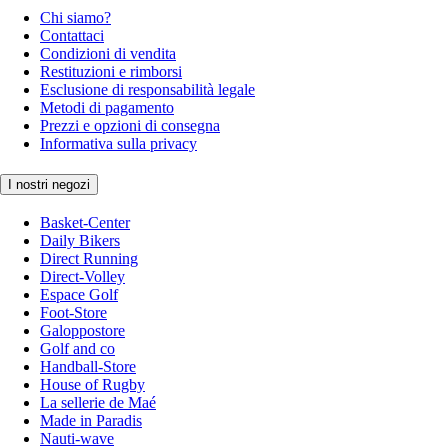
Chi siamo?
Contattaci
Condizioni di vendita
Restituzioni e rimborsi
Esclusione di responsabilità legale
Metodi di pagamento
Prezzi e opzioni di consegna
Informativa sulla privacy
I nostri negozi
Basket-Center
Daily Bikers
Direct Running
Direct-Volley
Espace Golf
Foot-Store
Galoppostore
Golf and co
Handball-Store
House of Rugby
La sellerie de Maé
Made in Paradis
Nauti-wave