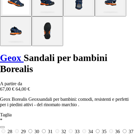
Geox
Sandali per bambini
Borealis
A partire da
67,00 €
64,00 €
Geox Borealis Geoxsandali per bambini: comodi, resistenti e perfetti
per i piedini attivi - del rinomato marchio .
Taglia
*
28
29
30
31
32
33
34
35
36
37