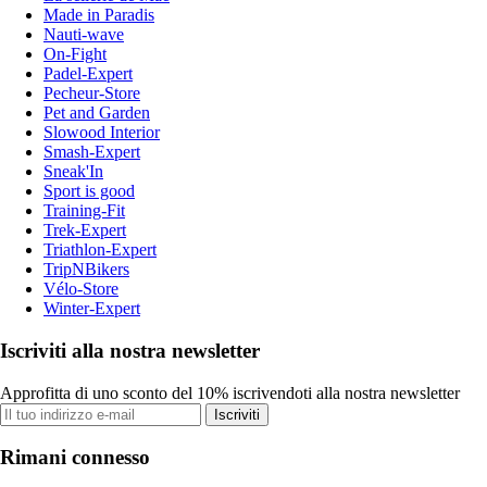
Made in Paradis
Nauti-wave
On-Fight
Padel-Expert
Pecheur-Store
Pet and Garden
Slowood Interior
Smash-Expert
Sneak'In
Sport is good
Training-Fit
Trek-Expert
Triathlon-Expert
TripNBikers
Vélo-Store
Winter-Expert
Iscriviti alla nostra newsletter
Approfitta di uno sconto del 10% iscrivendoti alla nostra newsletter
Iscriviti
Rimani connesso