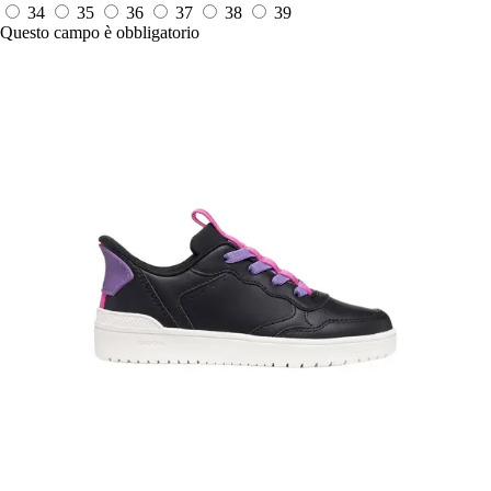
34
35
36
37
38
39
Questo campo è obbligatorio