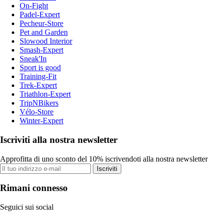
On-Fight
Padel-Expert
Pecheur-Store
Pet and Garden
Slowood Interior
Smash-Expert
Sneak'In
Sport is good
Training-Fit
Trek-Expert
Triathlon-Expert
TripNBikers
Vélo-Store
Winter-Expert
Iscriviti alla nostra newsletter
Approfitta di uno sconto del 10% iscrivendoti alla nostra newsletter
Iscriviti
Rimani connesso
Seguici sui social