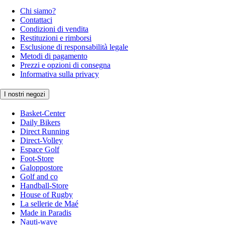
Chi siamo?
Contattaci
Condizioni di vendita
Restituzioni e rimborsi
Esclusione di responsabilità legale
Metodi di pagamento
Prezzi e opzioni di consegna
Informativa sulla privacy
I nostri negozi
Basket-Center
Daily Bikers
Direct Running
Direct-Volley
Espace Golf
Foot-Store
Galoppostore
Golf and co
Handball-Store
House of Rugby
La sellerie de Maé
Made in Paradis
Nauti-wave