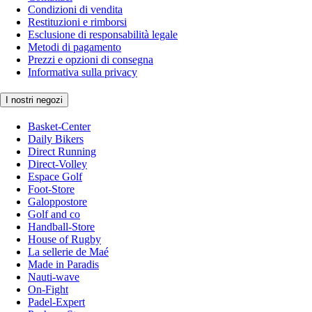
Condizioni di vendita
Restituzioni e rimborsi
Esclusione di responsabilità legale
Metodi di pagamento
Prezzi e opzioni di consegna
Informativa sulla privacy
I nostri negozi
Basket-Center
Daily Bikers
Direct Running
Direct-Volley
Espace Golf
Foot-Store
Galoppostore
Golf and co
Handball-Store
House of Rugby
La sellerie de Maé
Made in Paradis
Nauti-wave
On-Fight
Padel-Expert