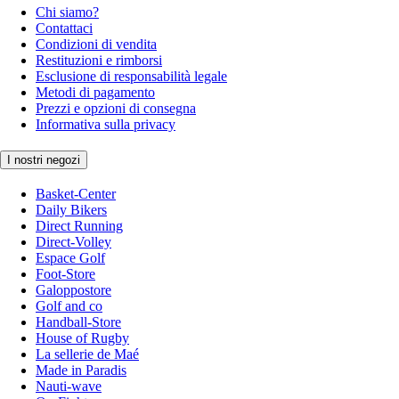
Chi siamo?
Contattaci
Condizioni di vendita
Restituzioni e rimborsi
Esclusione di responsabilità legale
Metodi di pagamento
Prezzi e opzioni di consegna
Informativa sulla privacy
I nostri negozi
Basket-Center
Daily Bikers
Direct Running
Direct-Volley
Espace Golf
Foot-Store
Galoppostore
Golf and co
Handball-Store
House of Rugby
La sellerie de Maé
Made in Paradis
Nauti-wave