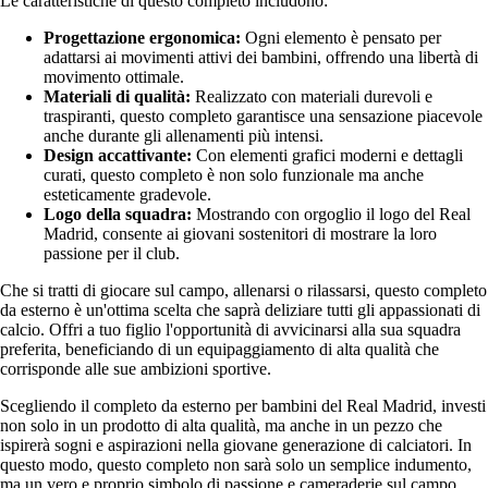
Le caratteristiche di questo completo includono:
Progettazione ergonomica:
Ogni elemento è pensato per
adattarsi ai movimenti attivi dei bambini, offrendo una libertà di
movimento ottimale.
Materiali di qualità:
Realizzato con materiali durevoli e
traspiranti, questo completo garantisce una sensazione piacevole
anche durante gli allenamenti più intensi.
Design accattivante:
Con elementi grafici moderni e dettagli
curati, questo completo è non solo funzionale ma anche
esteticamente gradevole.
Logo della squadra:
Mostrando con orgoglio il logo del Real
Madrid, consente ai giovani sostenitori di mostrare la loro
passione per il club.
Che si tratti di giocare sul campo, allenarsi o rilassarsi, questo completo
da esterno è un'ottima scelta che saprà deliziare tutti gli appassionati di
calcio. Offri a tuo figlio l'opportunità di avvicinarsi alla sua squadra
preferita, beneficiando di un equipaggiamento di alta qualità che
corrisponde alle sue ambizioni sportive.
Scegliendo il completo da esterno per bambini del Real Madrid, investi
non solo in un prodotto di alta qualità, ma anche in un pezzo che
ispirerà sogni e aspirazioni nella giovane generazione di calciatori. In
questo modo, questo completo non sarà solo un semplice indumento,
ma un vero e proprio simbolo di passione e cameraderie sul campo.