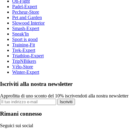
On-Fight
Padel-Expert
Pecheur-Store
Pet and Garden
Slowood Interior
Smash-Expert
Sneak'In
Sport is good
Training-Fit
Trek-Expert
Triathlon-Expert
TripNBikers
Vélo-Store
Winter-Expert
Iscriviti alla nostra newsletter
Approfitta di uno sconto del 10% iscrivendoti alla nostra newsletter
Iscriviti
Rimani connesso
Seguici sui social