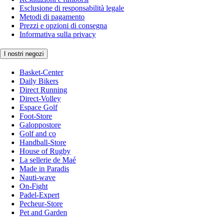
Esclusione di responsabilità legale
Metodi di pagamento
Prezzi e opzioni di consegna
Informativa sulla privacy
I nostri negozi
Basket-Center
Daily Bikers
Direct Running
Direct-Volley
Espace Golf
Foot-Store
Galoppostore
Golf and co
Handball-Store
House of Rugby
La sellerie de Maé
Made in Paradis
Nauti-wave
On-Fight
Padel-Expert
Pecheur-Store
Pet and Garden