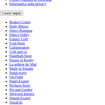
Informativa sulla privacy
I nostri negozi
Basket-Center
Daily Bikers
Direct Running
Direct-Volley
Espace Golf
Foot-Store
Galoppostore
Golf and co
Handball-Store
House of Rugby
La sellerie de Maé
Made in Paradis
Nauti-wave
On-Fight
Padel-Expert
Pecheur-Store
Pet and Garden
Slowood Interior
Smash-Expert
Sneak'In