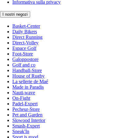
Informativa sulla privacy
I nostri negozi
Basket-Center
Daily Bikers
Direct Running
Direct-Volley
Espace Golf
Foot-Store
Galoppostore
Golf and co
Handball-Store
House of Rugby
La sellerie de Maé
Made in Paradis
Nauti-wave
On-Fight
Padel-Expert
Pecheur-Store
Pet and Garden
Slowood Interior
Smash-Expert
Sneak'In
Sport is good