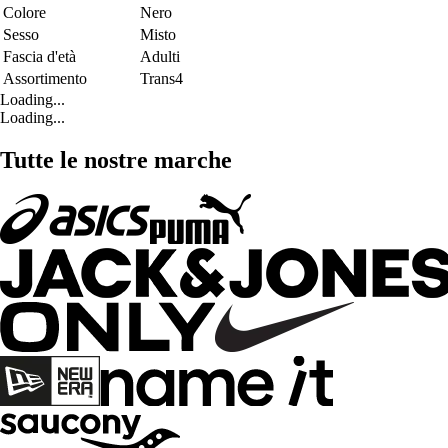
Colore
Nero
Sesso
Misto
Fascia d'età
Adulti
Assortimento
Trans4
Loading...
Loading...
Tutte le nostre marche