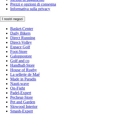
Prezzi e opzioni di consegna
Informativa sulla privacy
I nostri negozi
Basket-Center
Daily Bikers
Direct Running
Direct-Volley
Espace Golf
Foot-Store
Galoppostore
Golf and co
Handball-Store
House of Rugby
La sellerie de Maé
Made in Paradis
Nauti-wave
On-Fight
Padel-Expert
Pecheur-Store
Pet and Garden
Slowood Interior
Smash-Expert