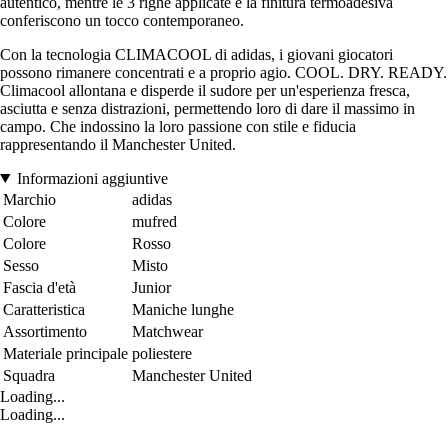
autentico, mentre le 3 righe applicate e la finitura termoadesiva
conferiscono un tocco contemporaneo.
Con la tecnologia CLIMACOOL di adidas, i giovani giocatori
possono rimanere concentrati e a proprio agio. COOL. DRY. READY.
Climacool allontana e disperde il sudore per un'esperienza fresca,
asciutta e senza distrazioni, permettendo loro di dare il massimo in
campo. Che indossino la loro passione con stile e fiducia
rappresentando il Manchester United.
Informazioni aggiuntive
Marchio
adidas
Colore
mufred
Colore
Rosso
Sesso
Misto
Fascia d'età
Junior
Caratteristica
Maniche lunghe
Assortimento
Matchwear
Materiale principale
poliestere
Squadra
Manchester United
Loading...
Loading...