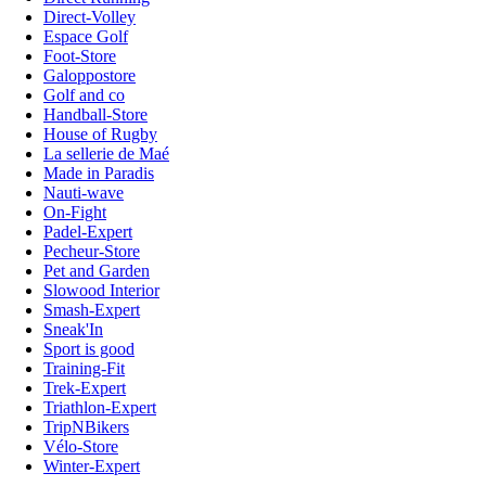
Direct-Volley
Espace Golf
Foot-Store
Galoppostore
Golf and co
Handball-Store
House of Rugby
La sellerie de Maé
Made in Paradis
Nauti-wave
On-Fight
Padel-Expert
Pecheur-Store
Pet and Garden
Slowood Interior
Smash-Expert
Sneak'In
Sport is good
Training-Fit
Trek-Expert
Triathlon-Expert
TripNBikers
Vélo-Store
Winter-Expert