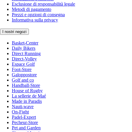
Esclusione di responsabilità legale
Metodi di pagamento
Prezzi e opzioni di consegna
Informativa sulla privacy
I nostri negozi
Basket-Center
Daily Bikers
Direct Running
Direct-Volley
Espace Golf
Foot-Store
Galoppostore
Golf and co
Handball-Store
House of Rugby
La sellerie de Maé
Made in Paradis
Nauti-wave
On-Fight
Padel-Expert
Pecheur-Store
Pet and Garden