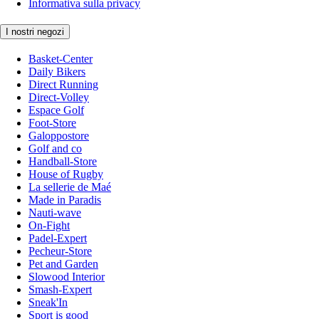
Informativa sulla privacy
I nostri negozi
Basket-Center
Daily Bikers
Direct Running
Direct-Volley
Espace Golf
Foot-Store
Galoppostore
Golf and co
Handball-Store
House of Rugby
La sellerie de Maé
Made in Paradis
Nauti-wave
On-Fight
Padel-Expert
Pecheur-Store
Pet and Garden
Slowood Interior
Smash-Expert
Sneak'In
Sport is good