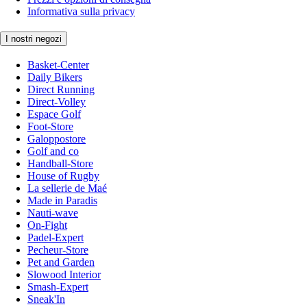
Informativa sulla privacy
I nostri negozi
Basket-Center
Daily Bikers
Direct Running
Direct-Volley
Espace Golf
Foot-Store
Galoppostore
Golf and co
Handball-Store
House of Rugby
La sellerie de Maé
Made in Paradis
Nauti-wave
On-Fight
Padel-Expert
Pecheur-Store
Pet and Garden
Slowood Interior
Smash-Expert
Sneak'In