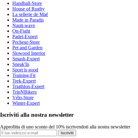
Handball-Store
House of Rugby
La sellerie de Maé
Made in Paradis
Nauti-wave
On-Fight
Padel-Expert
Pecheur-Store
Pet and Garden
Slowood Interior
Smash-Expert
Sneak'In
Sport is good
Training-Fit
Trek-Expert
Triathlon-Expert
TripNBikers
Vélo-Store
Winter-Expert
Iscriviti alla nostra newsletter
Approfitta di uno sconto del 10% iscrivendoti alla nostra newsletter
Iscriviti