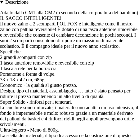
Descrizione
Adatto dalla CM1 alla CM2 (a seconda della corporatura del bambino)
IL SACCO INTELLIGENTE!
Il nuovo zaino a 2 scomparti POL FOX è intelligente come il nostro
zaino con pattina reversibile! È dotato di una tasca anteriore rimovibile
e reversibile che consente di cambiare decorazione in pochi secondi. I
suoi 2 scomparti consentono di riporre un massimo di materiale
scolastico. È il compagno ideale per il nuovo anno scolastico.
Specifiche
2 grandi scomparti con zip
1 tasca anteriore removibile e reversibile con zip
1 tasca a rete per la borraccia
Portanome a forma di volpe.
33 x 18 x 42 cm, 685g.
Economico - la qualità al giusto prezzo.
Design, tipo di materiali, assemblaggio, … tutto è stato pensato per
ridurre il prezzo mantenendo un alto livello di qualità.
Super Solido - rinforzi per i temerari.
Le cuciture sono rinforzate, i materiali sono adatti a un uso intensivo, il
fondo è impermeabile e molto robusto grazie a un materiale derivato
dai palloni da basket e 4 rinforzi rigidi negli angoli prevengono urti e
scivolamenti.
Ultra-leggero - Meno di 800g.
La scelta dei materiali, il tipo di accessori e la costruzione di questo