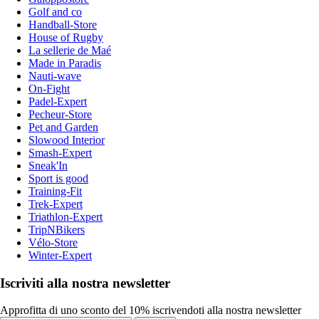
Golf and co
Handball-Store
House of Rugby
La sellerie de Maé
Made in Paradis
Nauti-wave
On-Fight
Padel-Expert
Pecheur-Store
Pet and Garden
Slowood Interior
Smash-Expert
Sneak'In
Sport is good
Training-Fit
Trek-Expert
Triathlon-Expert
TripNBikers
Vélo-Store
Winter-Expert
Iscriviti alla nostra newsletter
Approfitta di uno sconto del 10% iscrivendoti alla nostra newsletter