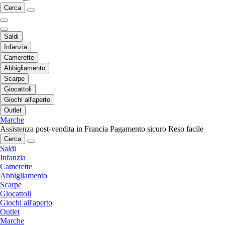
Cerca
Saldi
Infanzia
Camerette
Abbigliamento
Scarpe
Giocattoli
Giochi all'aperto
Outlet
Marche
Assistenza post-vendita in Francia
Pagamento sicuro
Reso facile
Cerca
Saldi
Infanzia
Camerette
Abbigliamento
Scarpe
Giocattoli
Giochi all'aperto
Outlet
Marche