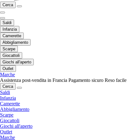
Cerca
Saldi
Infanzia
Camerette
Abbigliamento
Scarpe
Giocattoli
Giochi all'aperto
Outlet
Marche
Assistenza post-vendita in Francia
Pagamento sicuro
Reso facile
Cerca
Saldi
Infanzia
Camerette
Abbigliamento
Scarpe
Giocattoli
Giochi all'aperto
Outlet
Marche