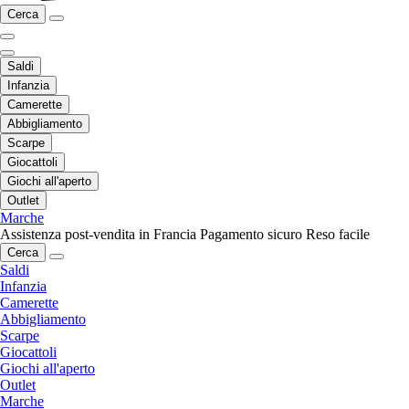
Cerca
Saldi
Infanzia
Camerette
Abbigliamento
Scarpe
Giocattoli
Giochi all'aperto
Outlet
Marche
Assistenza post-vendita in Francia
Pagamento sicuro
Reso facile
Cerca
Saldi
Infanzia
Camerette
Abbigliamento
Scarpe
Giocattoli
Giochi all'aperto
Outlet
Marche