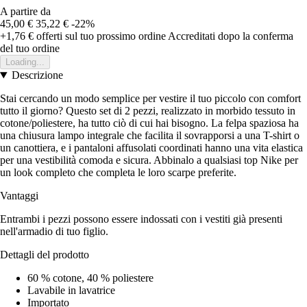
A partire da
45,00 €
35,22 €
-22%
+1,76 €
offerti sul tuo prossimo ordine
Accreditati dopo la conferma
del tuo ordine
Loading...
Descrizione
Stai cercando un modo semplice per vestire il tuo piccolo con comfort
tutto il giorno? Questo set di 2 pezzi, realizzato in morbido tessuto in
cotone/poliestere, ha tutto ciò di cui hai bisogno. La felpa spaziosa ha
una chiusura lampo integrale che facilita il sovrapporsi a una T-shirt o
un canottiera, e i pantaloni affusolati coordinati hanno una vita elastica
per una vestibilità comoda e sicura. Abbinalo a qualsiasi top Nike per
un look completo che completa le loro scarpe preferite.
Vantaggi
Entrambi i pezzi possono essere indossati con i vestiti già presenti
nell'armadio di tuo figlio.
Dettagli del prodotto
60 % cotone, 40 % poliestere
Lavabile in lavatrice
Importato