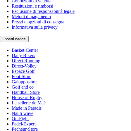
Condizioni di vendita
Restituzioni e rimborsi
Esclusione di responsabilità legale
Metodi di pagamento
Prezzi e opzioni di consegna
Informativa sulla privacy
I nostri negozi
Basket-Center
Daily Bikers
Direct Running
Direct-Volley
Espace Golf
Foot-Store
Galoppostore
Golf and co
Handball-Store
House of Rugby
La sellerie de Maé
Made in Paradis
Nauti-wave
On-Fight
Padel-Expert
Pecheur-Store