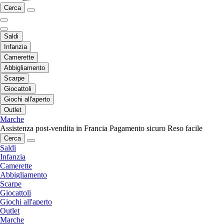
Cerca
Saldi
Infanzia
Camerette
Abbigliamento
Scarpe
Giocattoli
Giochi all'aperto
Outlet
Marche
Assistenza post-vendita in Francia
Pagamento sicuro
Reso facile
Cerca
Saldi
Infanzia
Camerette
Abbigliamento
Scarpe
Giocattoli
Giochi all'aperto
Outlet
Marche