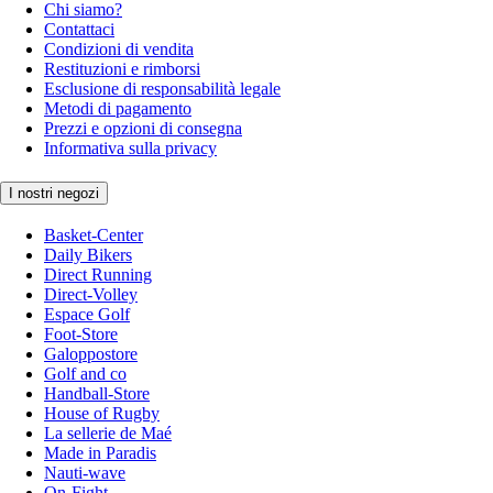
Chi siamo?
Contattaci
Condizioni di vendita
Restituzioni e rimborsi
Esclusione di responsabilità legale
Metodi di pagamento
Prezzi e opzioni di consegna
Informativa sulla privacy
I nostri negozi
Basket-Center
Daily Bikers
Direct Running
Direct-Volley
Espace Golf
Foot-Store
Galoppostore
Golf and co
Handball-Store
House of Rugby
La sellerie de Maé
Made in Paradis
Nauti-wave
On-Fight