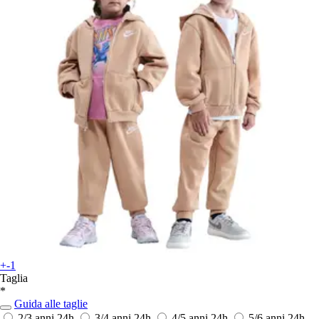
+-1
Taglia
*
Guida alle taglie
2/3 anni
24h
3/4 anni
24h
4/5 anni
24h
5/6 anni
24h