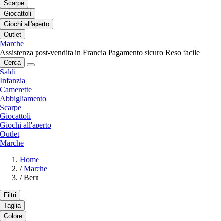
Scarpe
Giocattoli
Giochi all'aperto
Outlet
Marche
Assistenza post-vendita in Francia
Pagamento sicuro
Reso facile
Cerca
Saldi
Infanzia
Camerette
Abbigliamento
Scarpe
Giocattoli
Giochi all'aperto
Outlet
Marche
Home
/
Marche
/
Bern
Filtri
Taglia
Colore