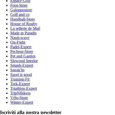
Espace Golf
Foot-Store
Galoppostore
Golf and co
Handball-Store
House of Rugby
La sellerie de Maé
Made in Paradis
Nauti-wave
On-Fight
Padel-Expert
Pecheur-Store
Pet and Garden
Slowood Interior
Smash-Expert
Sneak'In
Sport is good
Training-Fit
Trek-Expert
Triathlon-Expert
TripNBikers
Vélo-Store
Winter-Expert
Iscriviti alla nostra newsletter