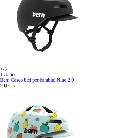
+-3
1 colori
Bern
Casco bici per bambini Nino 2.0
50,01 €