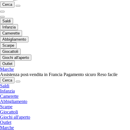
Cerca
Saldi
Infanzia
Camerette
Abbigliamento
Scarpe
Giocattoli
Giochi all'aperto
Outlet
Marche
Assistenza post-vendita in Francia
Pagamento sicuro
Reso facile
Cerca
Saldi
Infanzia
Camerette
Abbigliamento
Scarpe
Giocattoli
Giochi all'aperto
Outlet
Marche