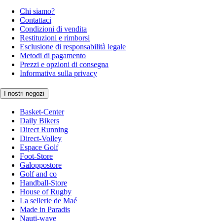
Chi siamo?
Contattaci
Condizioni di vendita
Restituzioni e rimborsi
Esclusione di responsabilità legale
Metodi di pagamento
Prezzi e opzioni di consegna
Informativa sulla privacy
I nostri negozi
Basket-Center
Daily Bikers
Direct Running
Direct-Volley
Espace Golf
Foot-Store
Galoppostore
Golf and co
Handball-Store
House of Rugby
La sellerie de Maé
Made in Paradis
Nauti-wave