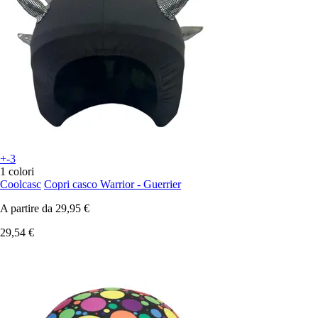
+-3
1 colori
Coolcasc
Copri casco Warrior - Guerrier
A partire da
29,95 €
29,54 €