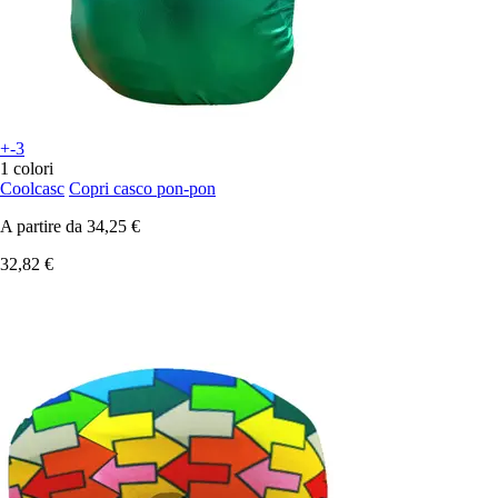
+-3
1 colori
Coolcasc
Copri casco pon-pon
A partire da
34,25 €
32,82 €