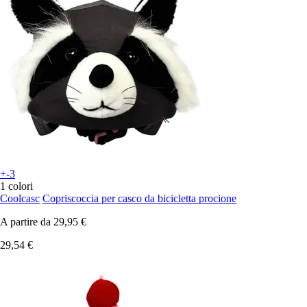
+-3
1 colori
Coolcasc
Copriscoccia per casco da bicicletta procione
A partire da
29,95 €
29,54 €