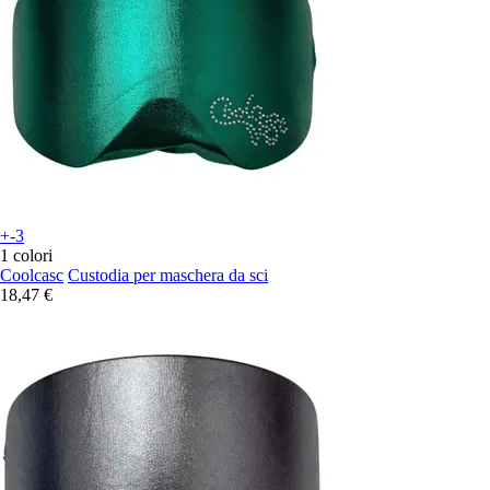
+-3
1 colori
Coolcasc
Custodia per maschera da sci
18,47 €