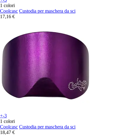
1 colori
Coolcasc
Custodia per maschera da sci
17,16 €
+-3
1 colori
Coolcasc
Custodia per maschera da sci
18,47 €