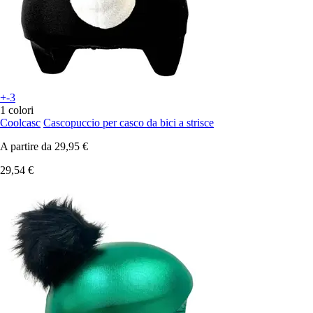
+-3
1 colori
Coolcasc
Cascopuccio per casco da bici a strisce
A partire da
29,95 €
29,54 €