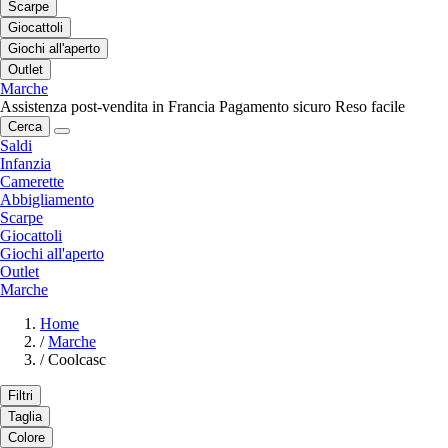
Scarpe
Giocattoli
Giochi all'aperto
Outlet
Marche
Assistenza post-vendita in Francia
Pagamento sicuro
Reso facile
Cerca
Saldi
Infanzia
Camerette
Abbigliamento
Scarpe
Giocattoli
Giochi all'aperto
Outlet
Marche
Home
/
Marche
/
Coolcasc
Filtri
Taglia
Colore