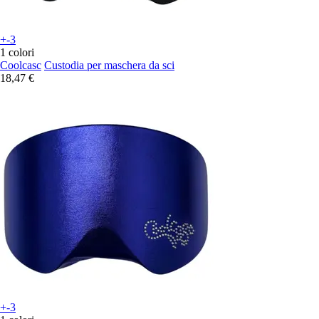
+-3
1 colori
Coolcasc
Custodia per maschera da sci
18,47 €
+-3