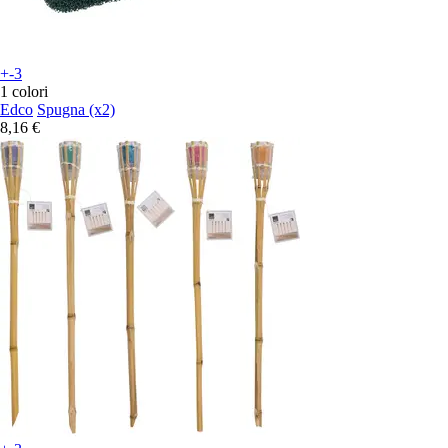
+-3
1 colori
Edco
Spugna (x2)
8,16 €