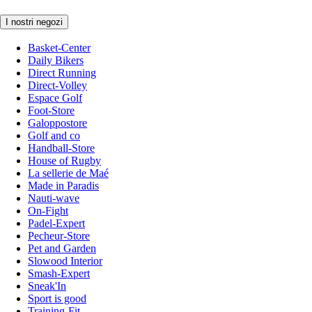
I nostri negozi
Basket-Center
Daily Bikers
Direct Running
Direct-Volley
Espace Golf
Foot-Store
Galoppostore
Golf and co
Handball-Store
House of Rugby
La sellerie de Maé
Made in Paradis
Nauti-wave
On-Fight
Padel-Expert
Pecheur-Store
Pet and Garden
Slowood Interior
Smash-Expert
Sneak'In
Sport is good
Training-Fit