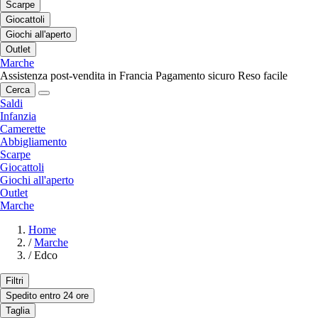
Scarpe
Giocattoli
Giochi all'aperto
Outlet
Marche
Assistenza post-vendita in Francia
Pagamento sicuro
Reso facile
Cerca
Saldi
Infanzia
Camerette
Abbigliamento
Scarpe
Giocattoli
Giochi all'aperto
Outlet
Marche
Home
/
Marche
/
Edco
Filtri
Spedito entro 24 ore
Taglia