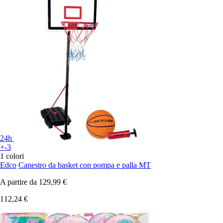
24h
+-3
1 colori
Edco
Canestro da basket con pompa e palla MT
A partire da
129,99 €
112,24 €