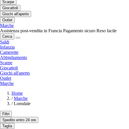
Scarpe
Giocattoli
Giochi all'aperto
Outlet
Marche
Assistenza post-vendita in Francia
Pagamento sicuro
Reso facile
Cerca
Saldi
Infanzia
Camerette
Abbigliamento
Scarpe
Giocattoli
Giochi all'aperto
Outlet
Marche
Home
/
Marche
/
Lonsdale
Filtri
Spedito entro 24 ore
Taglia