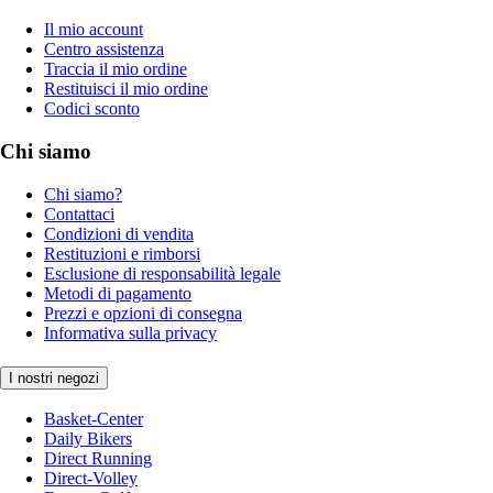
Il mio account
Centro assistenza
Traccia il mio ordine
Restituisci il mio ordine
Codici sconto
Chi siamo
Chi siamo?
Contattaci
Condizioni di vendita
Restituzioni e rimborsi
Esclusione di responsabilità legale
Metodi di pagamento
Prezzi e opzioni di consegna
Informativa sulla privacy
I nostri negozi
Basket-Center
Daily Bikers
Direct Running
Direct-Volley