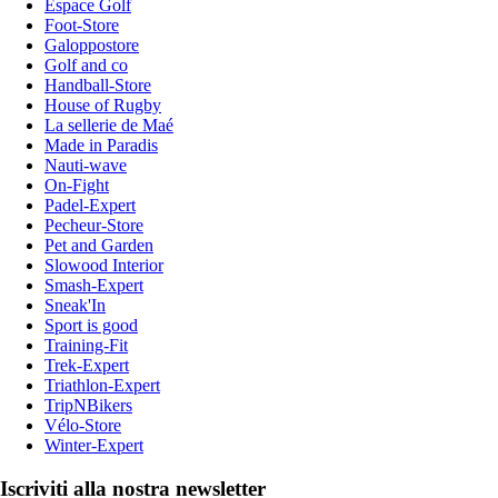
Espace Golf
Foot-Store
Galoppostore
Golf and co
Handball-Store
House of Rugby
La sellerie de Maé
Made in Paradis
Nauti-wave
On-Fight
Padel-Expert
Pecheur-Store
Pet and Garden
Slowood Interior
Smash-Expert
Sneak'In
Sport is good
Training-Fit
Trek-Expert
Triathlon-Expert
TripNBikers
Vélo-Store
Winter-Expert
Iscriviti alla nostra newsletter