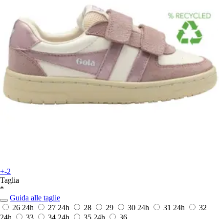
+-2
Taglia
*
Guida alle taglie
26
24h
27
24h
28
29
30
24h
31
24h
32
24h
33
34
24h
35
24h
36