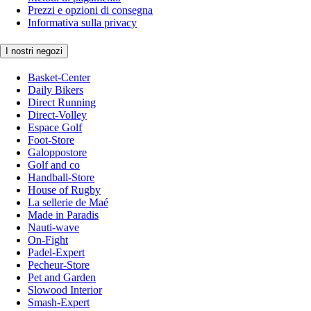
Prezzi e opzioni di consegna
Informativa sulla privacy
I nostri negozi
Basket-Center
Daily Bikers
Direct Running
Direct-Volley
Espace Golf
Foot-Store
Galoppostore
Golf and co
Handball-Store
House of Rugby
La sellerie de Maé
Made in Paradis
Nauti-wave
On-Fight
Padel-Expert
Pecheur-Store
Pet and Garden
Slowood Interior
Smash-Expert